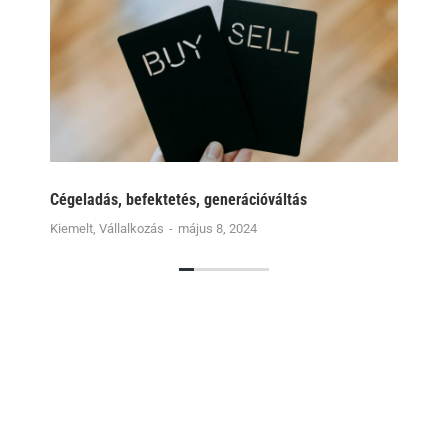
Cégeladás, befektetés, generációváltás
Kiemelt
,
Vállalkozás
május 8, 2024