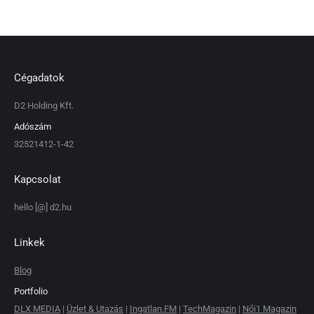
Cégadatok
D2 Holding Kft.
Adószám
32521412-1-42
Kapcsolat
hello [@] d2.hu
Linkek
Blog
Portfolio
DLX MEDIA
|
Üzlet & Utazás
|
Ingatlan.FM
|
TechMagazin
|
Női1 Magazin