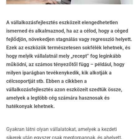
A vállalkozásfejlesztés eszközeit elengedhetetlen
ismerned és alkalmaznod, ha az a célod, hogy a céged
fejlődjön, növekedjen stagnálás vagy regresszió helyett.
Ezek az eszközök természetesen sokfélék lehetnek, és
hogy melyik vállalatnál mely „recept” fog leginkább
működni, az számos tényezőtől függ – például, hogy
milyen iparágban tevékenykedik, kik alkotják a
célcsoportját stb. Ebben a cikkben a
vállalkozásfejlesztés azon eszközeit szedtük össze,
amelyek a legtöbb cég számára hasznosak és
hatékonyak lehetnek.
Gyakran látni olyan vállalatokat, amelyek a kezdeti
sikerek után egyszer csak megtorpannak, és ahelyett,