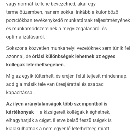
vagy normát kellene bevezetned, akár egy
termelőüzemben, hanem sokkal inkább a különböző
pozíciókban tevékenykedő munkatársak teljesítményének
és munkamódszereinek a megvizsgálásáról és
optimalizálásáról.
Sokszor a közvetlen munkahelyi vezetőknek sem tűnik fel
azonnal, de
óriási különbségek lehetnek az egyes
kollégák leterheltségében.
Míg az egyik túlterhelt, és erején felül teljesít mindennap,
addig a másik tele van üresjárattal és szabad
kapacitással.
Az ilyen aránytalanságok több szempontból is
kártékonyak
– a kizsigerelt kollégák kiéghetnek,
elhagyhatják a céget, illetve belső feszültségek is
kialakulhatnak a nem egyenlő leterheltség miatt.