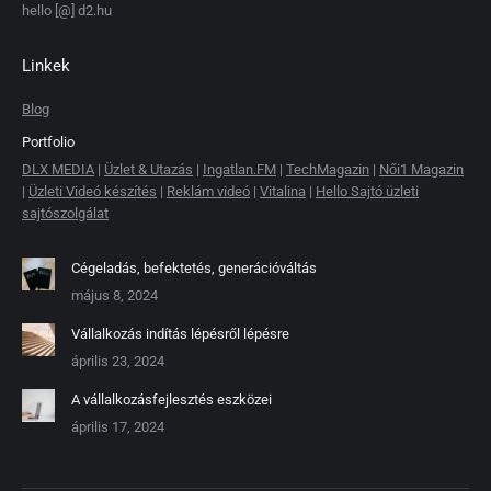
hello [@] d2.hu
Linkek
Blog
Portfolio
DLX MEDIA
|
Üzlet & Utazás
|
Ingatlan.FM
|
TechMagazin
|
Női1 Magazin
|
Üzleti Videó készítés
|
Reklám videó
|
Vitalina
|
Hello Sajtó üzleti
sajtószolgálat
Cégeladás, befektetés, generációváltás
május 8, 2024
Vállalkozás indítás lépésről lépésre
április 23, 2024
A vállalkozásfejlesztés eszközei
április 17, 2024