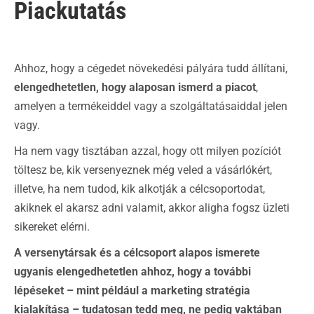
Piackutatás
Ahhoz, hogy a cégedet növekedési pályára tudd állítani,
elengedhetetlen, hogy alaposan ismerd a piacot
,
amelyen a termékeiddel vagy a szolgáltatásaiddal jelen
vagy.
Ha nem vagy tisztában azzal, hogy ott milyen pozíciót
töltesz be, kik versenyeznek még veled a vásárlókért,
illetve, ha nem tudod, kik alkotják a célcsoportodat,
akiknek el akarsz adni valamit, akkor aligha fogsz üzleti
sikereket elérni.
A versenytársak és a célcsoport alapos ismerete
ugyanis elengedhetetlen ahhoz, hogy a további
lépéseket
–
mint például a marketing stratégia
kialakítása – tudatosan tedd meg, ne pedig vaktában