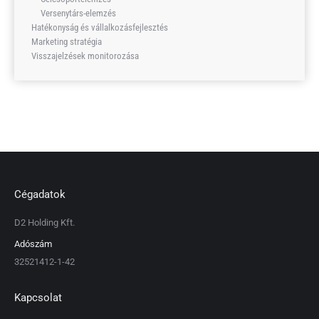
Versenytárs-elemzés
Hatékonyság és vállalkozásfejlesztés
Marketing stratégia
Visszajelzések monitorozása
Cégadatok
D2 Holding Kft.
Adószám
32521412-1-42
Kapcsolat