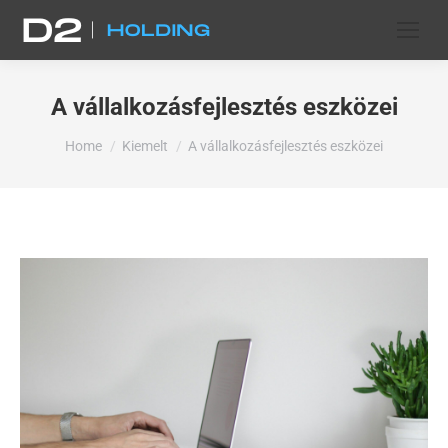
A vállalkozásfejlesztés eszközei
You are here:
Home
Kiemelt
A vállalkozásfejlesztés eszközei