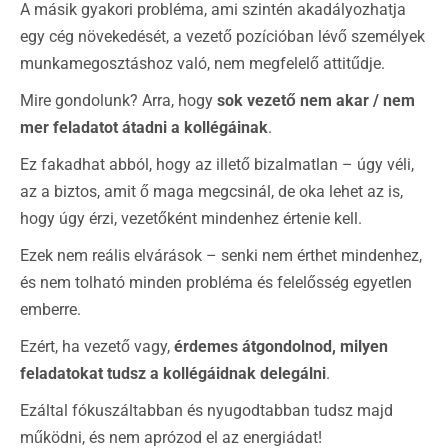
A másik gyakori probléma, ami szintén akadályozhatja
egy cég növekedését, a vezető pozícióban lévő személyek
munkamegosztáshoz való, nem megfelelő attitűdje.
Mire gondolunk? Arra, hogy
sok vezető nem akar / nem
mer feladatot átadni a kollégáinak
.
Ez fakadhat abból, hogy az illető bizalmatlan – úgy véli,
az a biztos, amit ő maga megcsinál, de oka lehet az is,
hogy úgy érzi, vezetőként mindenhez értenie kell.
Ezek nem reális elvárások – senki nem érthet mindenhez,
és nem tolható minden probléma és felelősség egyetlen
emberre.
Ezért, ha vezető vagy,
érdemes átgondolnod, milyen
feladatokat tudsz a kollégáidnak delegálni
.
Ezáltal fókuszáltabban és nyugodtabban tudsz majd
működni, és nem aprózod el az energiádat!