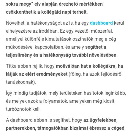
sokra megy” elv alapján érezhető mértékben
csökkenthetik a kollégáid napi terheit.
Növelheti a hatékonyságot az is, ha egy
dashboard
kerül
elhelyezésre az irodában. Ez egy vezetői műszerfal,
amellyel különféle kimutatások oszthatók meg a cég
működésével kapcsolatban, és amely
segíthet a
teljesítmény és a hatékonyság további növelésében
.
Titka abban rejlik, hogy
motiválóan hat a kollégákra, ha
látják az elért eredményeket
(főleg, ha azok fejlődésről
tanúskodnak).
Így mindig tudjátok, mely területeken hasítotok leginkább,
és melyek azok a folyamatok, amelyeken még kicsit
turbóznotok kell.
A dashboard abban is segíthet, hogy
az ügyfelekben,
partnerekben, támogatókban bizalmat ébressz a céged