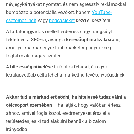
névjegykártyákat nyomtat, és nem agresszív reklámokkal
bombázza a potenciális vevőket, hanem
YouTube-
csatornát indít
vagy
podcasteket
kezd el készíteni.
A tartalomgyártás mellett érdemes nagy hangsúlyt
fektetned a
SEO-ra
, avagy a
keresőoptimalizálásra
is,
amellyel ma már egyre több marketing ügynökség
foglalkozik magas szinten.
A
hitelesség növelése
is fontos feladat, és egyik
legalapvetőbb célja lehet a marketing tevékenységednek.
Akkor tud a márkád erősödni, ha hitelessé tudsz válni a
célcsoport szemében
– ha látják, hogy valóban értesz
ahhoz, amivel foglalkozol, eredményeket érsz el a
területeden, és ki tud alakulni bennük a bizalom
irányodba.