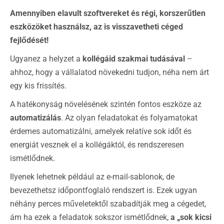
Amennyiben elavult szoftvereket és régi, korszerűtlen
eszközöket használsz, az is visszavetheti céged
fejlődését!
Ugyanez a helyzet a
kollégáid szakmai tudásával
–
ahhoz, hogy a vállalatod növekedni tudjon, néha nem árt
egy kis frissítés.
A hatékonyság növelésének szintén fontos eszköze az
automatizálás
. Az olyan feladatokat és folyamatokat
érdemes automatizálni, amelyek relatíve sok időt és
energiát vesznek el a kollégáktól, és rendszeresen
ismétlődnek.
Ilyenek lehetnek például az e-mail-sablonok, de
bevezethetsz időpontfoglaló rendszert is. Ezek ugyan
néhány perces műveletektől szabadítják meg a cégedet,
ám ha ezek a feladatok sokszor ismétlődnek,
a „sok kicsi