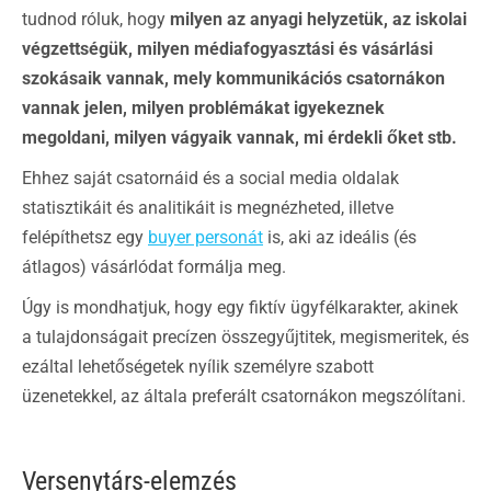
tudnod róluk, hogy
milyen az anyagi helyzetük, az iskolai
végzettségük, milyen médiafogyasztási és vásárlási
szokásaik vannak, mely kommunikációs csatornákon
vannak jelen, milyen problémákat igyekeznek
megoldani, milyen vágyaik vannak, mi érdekli őket stb.
Ehhez saját csatornáid és a social media oldalak
statisztikáit és analitikáit is megnézheted, illetve
felépíthetsz egy
buyer personát
is, aki az ideális (és
átlagos) vásárlódat formálja meg.
Úgy is mondhatjuk, hogy egy fiktív ügyfélkarakter, akinek
a tulajdonságait precízen összegyűjtitek, megismeritek, és
ezáltal lehetőségetek nyílik személyre szabott
üzenetekkel, az általa preferált csatornákon megszólítani.
Versenytárs-elemzés