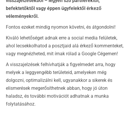
visszajelzésekből – legyen szó partnerektől,
befektetőktől vagy éppen ügyfelektől érkező
véleményekről.
Fontos ezeket mindig nyomon követni, és átgondolni!
Kiváló lehetőséget adnak erre a social media felületek,
ahol lecsekkolhatod a posztjaid alá érkező kommenteket,
vagy megnézheted, mit írnak rólad a Google Cégemen!
A visszajelzések felhívhatják a figyelmedet arra, hogy
melyek a leggyengébb területeid, amelyeken még
dolgozni, optimalizálni kell, ugyanakkor a sikerek és
elismerések megerősíthetnek abban, hogy jó úton
haladsz, és további motivációt adhatnak a munka
folytatásához.