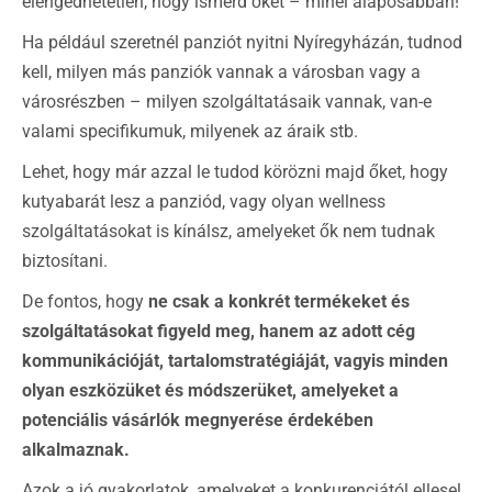
elengedhetetlen, hogy ismerd őket – minél alaposabban!
Ha például szeretnél panziót nyitni Nyíregyházán, tudnod
kell, milyen más panziók vannak a városban vagy a
városrészben – milyen szolgáltatásaik vannak, van-e
valami specifikumuk, milyenek az áraik stb.
Lehet, hogy már azzal le tudod körözni majd őket, hogy
kutyabarát lesz a panziód, vagy olyan wellness
szolgáltatásokat is kínálsz, amelyeket ők nem tudnak
biztosítani.
De fontos, hogy
ne csak a konkrét termékeket és
szolgáltatásokat figyeld meg, hanem az adott cég
kommunikációját, tartalomstratégiáját, vagyis minden
olyan eszközüket és módszerüket, amelyeket a
potenciális vásárlók megnyerése érdekében
alkalmaznak.
Azok a jó gyakorlatok, amelyeket a konkurenciától ellesel,