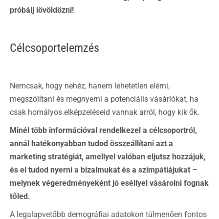
próbálj lövöldözni!
Célcsoportelemzés
Nemcsak, hogy nehéz, hanem lehetetlen elérni,
megszólítani és megnyerni a potenciális vásárlókat, ha
csak homályos elképzeléseid vannak arról, hogy kik ők.
Minél több információval rendelkezel a célcsoportról,
annál hatékonyabban tudod összeállítani azt a
marketing stratégiát, amellyel valóban eljutsz hozzájuk,
és el tudod nyerni a bizalmukat és a szimpátiájukat –
melynek végeredményeként jó eséllyel vásárolni fognak
tőled.
A legalapvetőbb demográfiai adatokon túlmenően fontos