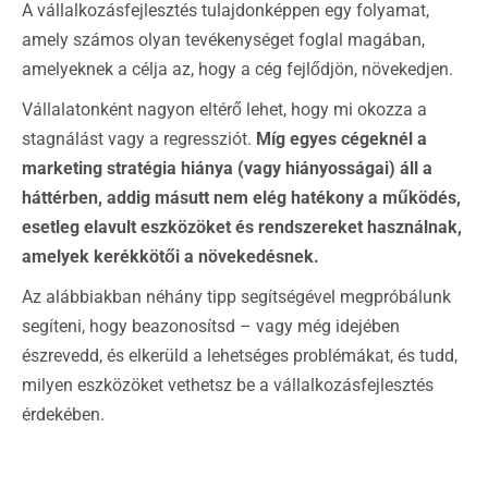
A vállalkozásfejlesztés tulajdonképpen egy folyamat,
amely számos olyan tevékenységet foglal magában,
amelyeknek a célja az, hogy a cég fejlődjön, növekedjen.
Vállalatonként nagyon eltérő lehet, hogy mi okozza a
stagnálást vagy a regressziót.
Míg egyes cégeknél a
marketing stratégia hiánya (vagy hiányosságai) áll a
háttérben, addig másutt nem elég hatékony a működés,
esetleg elavult eszközöket és rendszereket használnak,
amelyek kerékkötői a növekedésnek.
Az alábbiakban néhány tipp segítségével megpróbálunk
segíteni, hogy beazonosítsd – vagy még idejében
észrevedd, és elkerüld a lehetséges problémákat, és tudd,
milyen eszközöket vethetsz be a vállalkozásfejlesztés
érdekében.